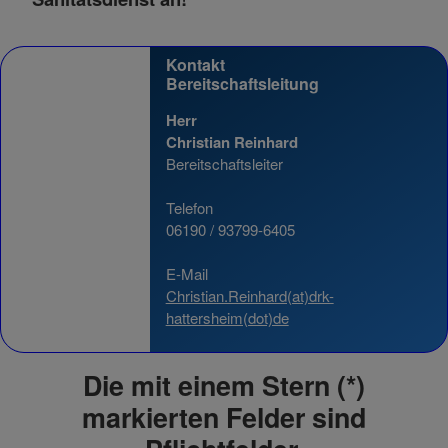
Name
Matomo Tracking Cookies
Kontakt
Anbieter
Matomo
Bereitschaftsleitung
Zweck
Cookie, die zur Website-Analyse verwendet
werden. Erzeugt statistische Daten darüber,
Herr
wie der Besucher die Website nutzt.
Christian Reinhard
Cookie Name
_pk_id,_pk_ref
Bereitschaftsleiter
Cookie Laufzeit
2 Jahre
Telefon
06190 / 93799-6405
Infos schließen
E-Mail
Christian.Reinhard(at)drk-
hattersheim(dot)de
Die mit einem Stern (*)
markierten Felder sind