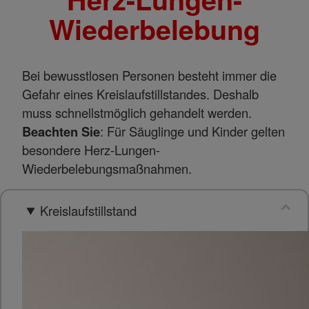
Wiederbelebung
Name
Matomo Tracking Cookies
Anbieter
Matomo
Zweck
Cookie, die zur Website-Analyse verwendet
werden. Erzeugt statistische Daten darüber,
Bei bewusstlosen Personen besteht immer die
wie der Besucher die Website nutzt.
Gefahr eines Kreislaufstillstandes. Deshalb
Cookie Name
_pk_id,_pk_ref
muss schnellstmöglich gehandelt werden.
Cookie Laufzeit
2 Jahre
Beachten Sie
: Für Säuglinge und Kinder gelten
besondere Herz-Lungen-
Infos schließen
Wiederbelebungsmaßnahmen.
Kreislaufstillstand