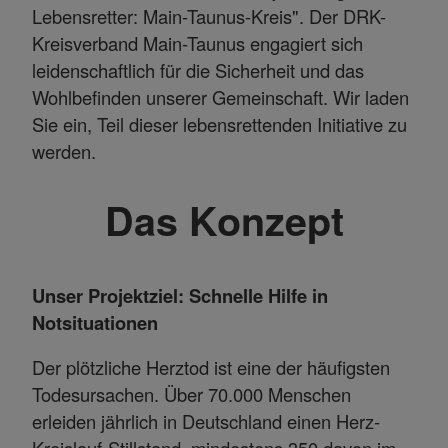
Lebensretter: Main-Taunus-Kreis". Der DRK-
Kreisverband Main-Taunus engagiert sich
Name
Matomo Tracking Cookies
Anbieter
Matomo
leidenschaftlich für die Sicherheit und das
Zweck
Cookie, die zur Website-Analyse verwendet
Wohlbefinden unserer Gemeinschaft. Wir laden
werden. Erzeugt statistische Daten darüber,
wie der Besucher die Website nutzt.
Sie ein, Teil dieser lebensrettenden Initiative zu
Cookie Name
_pk_id,_pk_ref
werden.
Cookie Laufzeit
2 Jahre
Das Konzept
Infos schließen
Unser Projektziel: Schnelle Hilfe in
Notsituationen
Der plötzliche Herztod ist eine der häufigsten
Todesursachen. Über 70.000 Menschen
erleiden jährlich in Deutschland einen Herz-