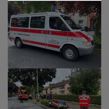
Name
Matomo Tracking Cookies
Anbieter
Matomo
Zweck
Cookie, die zur Website-Analyse
verwendet werden. Erzeugt statistische
Daten darüber, wie der Besucher die
Website nutzt.
Cookie Name
_pk_id,_pk_ref
Cookie Laufzeit
2 Jahre
Infos schließen