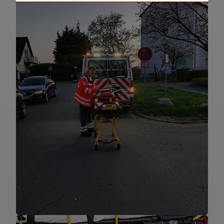
Name
Matomo Tracking Cookies
Anbieter
Matomo
Zweck
Cookie, die zur Website-Analyse
verwendet werden. Erzeugt statistische
Daten darüber, wie der Besucher die
Website nutzt.
Cookie Name
_pk_id,_pk_ref
Cookie Laufzeit
2 Jahre
Infos schließen