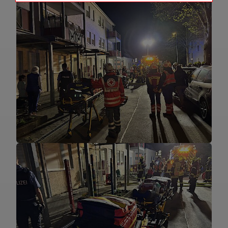
Name
Matomo Tracking Cookies
Anbieter
Matomo
Zweck
Cookie, die zur Website-Analyse
verwendet werden. Erzeugt statistische
Daten darüber, wie der Besucher die
Website nutzt.
Cookie Name
_pk_id,_pk_ref
Cookie Laufzeit
2 Jahre
Infos schließen