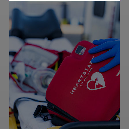
Name
Matomo Tracking Cookies
Anbieter
Matomo
Zweck
Cookie, die zur Website-Analyse
verwendet werden. Erzeugt statistische
Daten darüber, wie der Besucher die
Website nutzt.
Cookie Name
_pk_id,_pk_ref
Cookie Laufzeit
2 Jahre
Infos schließen